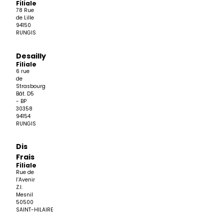
Filiale
78 Rue
de Lille
94150
RUNGIS
Desailly
Filiale
6 rue
de
Strasbourg
Bât. D5
- BP
30358
94154
RUNGIS
Dis
Frais
Filiale
Rue de
l’Avenir
Z.I.
Mesnil
50500
SAINT-HILAIRE-PETITVILLE