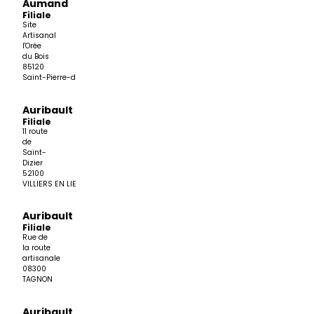
Aumand
Filiale
Site
Artisanal
l'Orée
du Bois
85120
Saint-Pierre-du-Chemin
Auribault
Filiale
11 route
de
Saint-
Dizier
52100
VILLIERS EN LIEU
Auribault
Filiale
Rue de
la route
artisanale
08300
TAGNON
Auribault