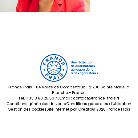
Zone
d'Activités
de
Fontvieille
98000
MONACO
Félix
Potin
Filiale
Lieudit
Grand
Clos de
la
Rouge
Parc
d'Activités
France Frais - 64 Route de Combertault - 21200 Sainte Marie la
de
Blanche - France
Nicopolis
Tél.
+33 3 80 26 60 70
Email :
contact@france-frais.fr
83170
BRIGNOLES
Conditions générales de vente
Conditions générales d'utilisation
Gestion des cookies
Site infernet par
Creatix
© 2026 France Frais
France
Frais
Auvergne
Filiale