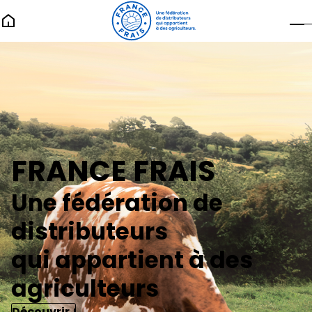
FRANCE FRAIS
Une fédération de
distributeurs
qui appartient à des
agriculteurs
Découvrir