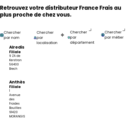
Retrouvez votre distributeur France Frais au
plus proche de chez vous.
Filter par nom, code postal, métier ou spécialité
Chercher
Chercher
Chercher
Chercher
⌖
par
par métier
par nom
par
département
localisation
Alredis
Filiale
9 ZA de
Kerstran
56400
Brech
Anthès
Filiale
1
Avenue
des
Froides
Bouillies
91420
MORANGIS