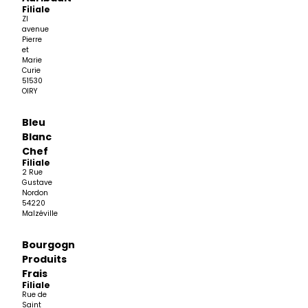
Filiale
ZI
avenue
Pierre
et
Marie
Curie
51530
OIRY
Bleu
Blanc
Chef
Filiale
2 Rue
Gustave
Nordon
54220
Malzéville
Bourgogne
Produits
Frais
Filiale
Rue de
Saint