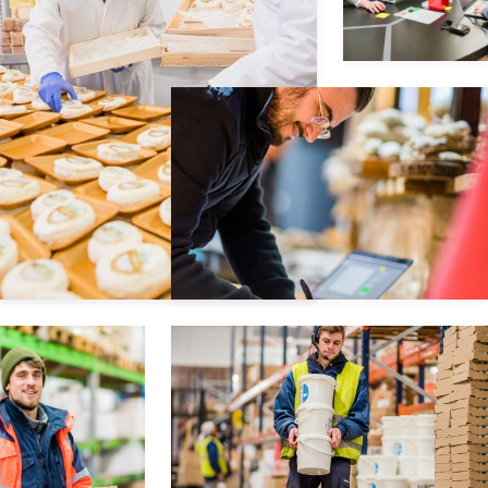
STAINS
EUROFROMAGE
Filiale
Avenue
Charles
De
Gaulle
ZAC de
la
Cerisaie
93240
STAINS
EUROFROMAGE
Filiale
194 Rue
du Bois
des
Cerisiers
60100
CREIL
Félix
Potin
Filiale