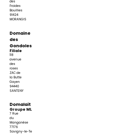
des
Froides
Bouillies
91424
MORANGIS
Domaine
des
Gondoles
Filiale
118
avenue
des
roses
ZAC de
la Butte
Gayen
94440
SANTENY
Domalait
Groupe MLC
7 Rue
du
Manganèse
77176
Savigny-le-Temple