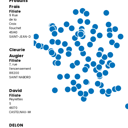
Produits
Frais
Filiale
9 Rue
de la
Croix
Fauchet
45140
SAINT-JEAN-DE-LA-RUELLE
Cleurie
Augier
Filiale
7, rue
l’encensement
88200
SAINT NABORD
David
Filiale
Peyrettes
S
46170
CASTELNAU-MONTRATIER-SAINTE-ALAUZIE
DELON