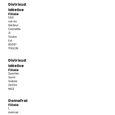
Distrisud
Idéelice
Filiale
569
rue du
Docteur
Calmette
ZI
Toulon
Est
83087
TOULON
Distrisud
Idéelice
Filiale
Quartier
Saint
Isidore
06000
NICE
Domafrais
Filiale
1,
avenue