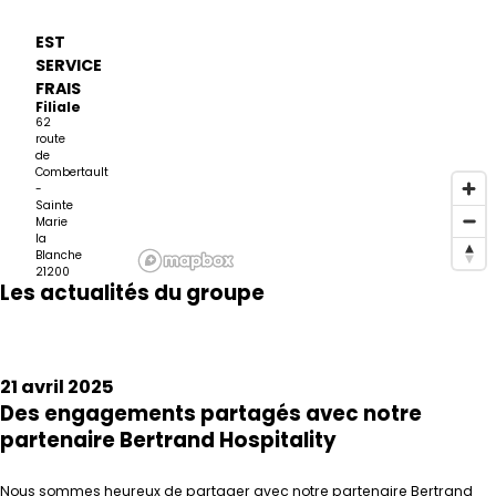
EST
SERVICE
FRAIS
Filiale
62
route
de
Combertault
-
Sainte
Marie
la
Blanche
21200
Les actualités du groupe
BEAUNE
ETLIN
Service
21 avril 2025
Frais
Filiale
Des engagements partagés avec notre
2 rue
partenaire Bertrand Hospitality
Georges
Pawlak
Zone
de la
Nous sommes heureux de partager avec notre partenaire Bertrand