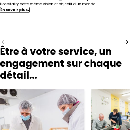
planchette
Hospitality cette même vision et objectif d'un monde...
57645
En savoir plus
MONTOY FLANVILLE
ETLIN
Service
Frais
Filiale
ZAC
Être à votre service, un
Solère
ZA de
la
engagement sur chaque
Planchette
54420
détail...
SAULXURES-LES-NANCY
Euro
Fromage
Filiale
Av.
Charles
de
Gaulle
Z.A.C.
de la
Cerisaie
93240