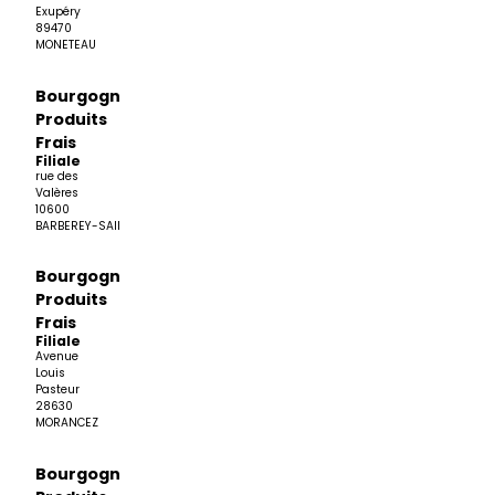
Exupéry
89470
MONETEAU
Bourgogne
Produits
Frais
Filiale
rue des
Valères
10600
BARBEREY-SAINT-SULPICE
Bourgogne
Produits
Frais
Filiale
Avenue
Louis
Pasteur
28630
MORANCEZ
Bourgogne