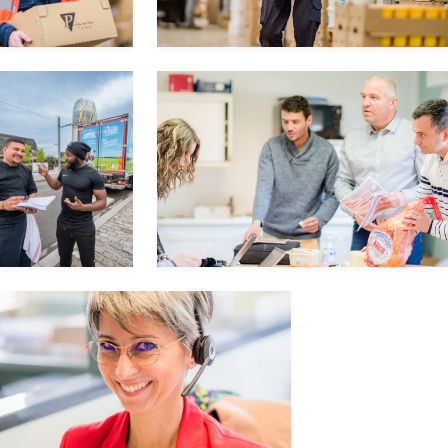
31,
Chemin
Ste-
Marguerite
Z.A.C.
Sainte
Marguerite
06130
GRASSE
Felix
Potin
Filiale
Avenue
Lamartine
ZAC de
l'Agavon
13170
LES PENNES-MIRABEAU
Félix
Potin
Filiale
Avenue
du
Prince
Albert